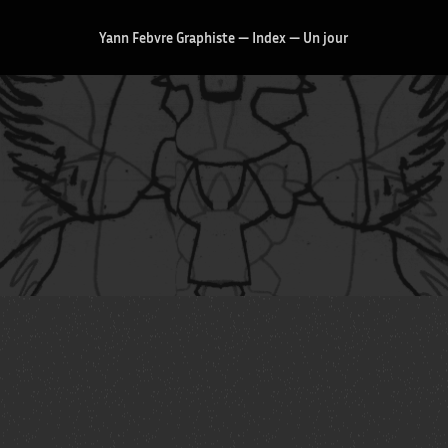
Yann Febvre Graphiste
—
Index
—
Un jour
Maison Salvan
Exposition Guilhem Roubichou
“Codetta”