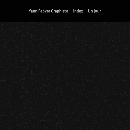
Yann Febvre Graphiste
—
Index
—
Un jour
Cornet à dés
Voir le projet
“Brel debout”
, 2021.