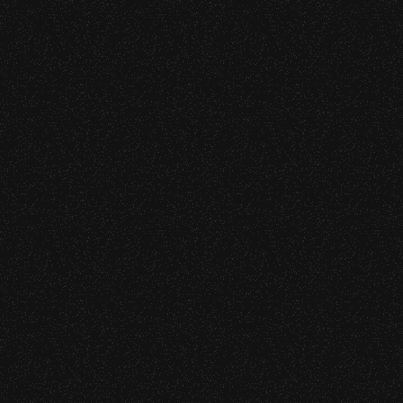
“Truismes”
, 2018.